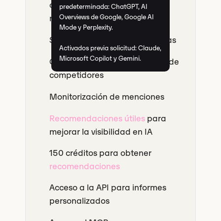
con la IA más buscados en
predeterminada: ChatGPT, AI
relación con tu marca
Overviews de Google, Google AI
Mode y Perplexity.
Sin límite de países y de idiomas
Activados previa solicitud: Claude,
Microsoft Copilot y Gemini.
Comparar la visibilidad con la de
competidores
Monitorización de menciones
Recomendaciones útiles
para
mejorar la visibilidad en IA
150 créditos para obtener
recomendaciones
Acceso a la API para informes
personalizados