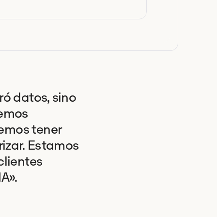
ó datos, sino
bemos
emos tener
rizar. Estamos
lientes
IA».