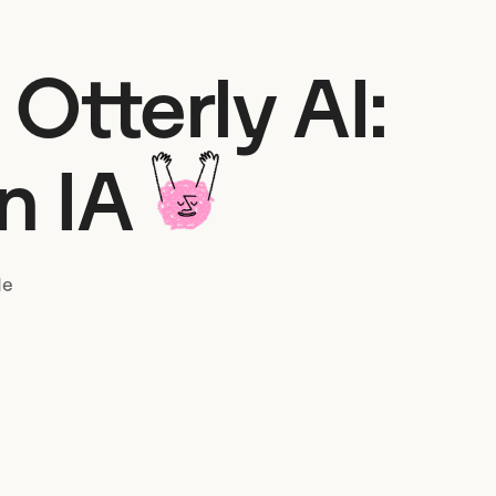
Otterly AI:
n IA
de