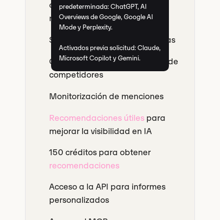
con la IA más buscados en
predeterminada: ChatGPT, AI
relación con tu marca
Overviews de Google, Google AI
Mode y Perplexity.
Sin límite de países y de idiomas
Activados previa solicitud: Claude,
Microsoft Copilot y Gemini.
Comparar la visibilidad con la de
competidores
Monitorización de menciones
Recomendaciones útiles
para
mejorar la visibilidad en IA
150 créditos para obtener
recomendaciones
Acceso a la API para informes
personalizados