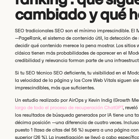
cambiado y qué h
SEO tradicionales SEO son el mínimo imprescindible. El M
—PageRank, el sistema de contenido útil, la detección d
decidir qué contenido merece la pena mostrar. Los sitio
clásica tienen más probabilidades de aparecer en el Modo
credibilidad y relevancia forman parte de una infraestru
Si tu SEO técnico SEO deficiente, tu visibilidad en el Modo
la velocidad de la página y los Core Web Vitals siguen si
imprescindibles, más que suficientes.
Un estudio realizado por AirOps y Kevin Indig (Growth Me
largo de todo el proceso de recuperación ChatGPT
, revel
los resultados de búsqueda generados por IA tiene una tas
décima posición —una diferencia de cuatro veces. Incluso 
puesto 1 (tasa de citas del 56 %) supera a una página con 
superior (26 %). La investigación se llevó a cabo específi