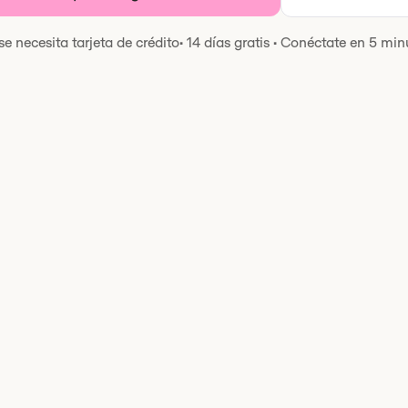
se necesita tarjeta de crédito
·
14 días gratis
·
Conéctate en 5 min