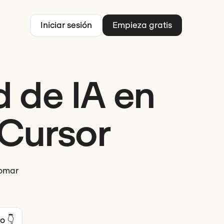
Iniciar sesión
Empieza gratis
d de IA en
Cursor
tomar
o 👇