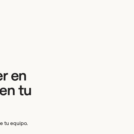
r en
en tu
de tu equipo.