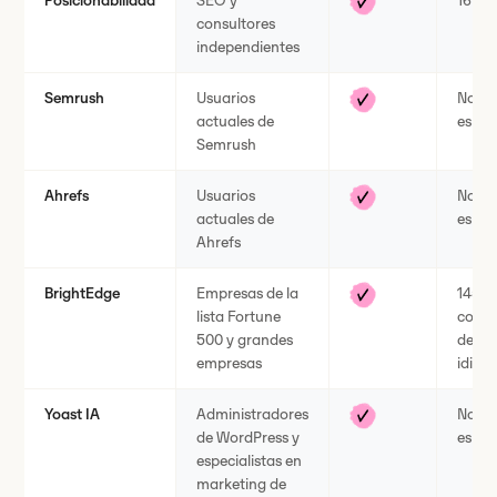
Posicionabilidad
SEO y
16 id
consultores
independientes
Semrush
Usuarios
No
actuales de
espec
Semrush
Ahrefs
Usuarios
No
actuales de
espec
Ahrefs
BrightEdge
Empresas de la
145
lista Fortune
comb
500 y grandes
de pa
empresas
idiom
Yoast IA
Administradores
No
de WordPress y
espec
especialistas en
marketing de