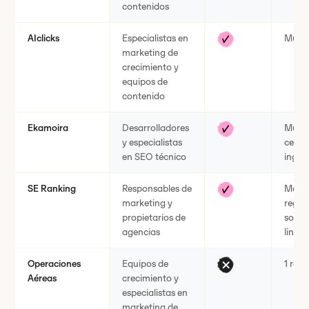
contenidos
AIclicks
Especialistas en
Multi
marketing de
crecimiento y
equipos de
contenido
Ekamoira
Desarrolladores
Multir
y especialistas
centr
en SEO técnico
inglés
SE Ranking
Responsables de
Más d
marketing y
regio
propietarios de
sopor
agencias
lingüí
Operaciones
Equipos de
1 regi
Aéreas
crecimiento y
especialistas en
marketing de