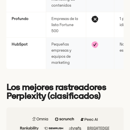
contenidos
Profundo
Empresas de la
1 país
lista Fortune
idiom
500
HubSpot
Pequeñas
No
empresas y
espec
equipos de
marketing
Los mejores rastreadores
Perplexity (clasificados)