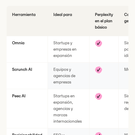
Herramienta
Ideal para
Perplexity
Cober
en el plan
geogr
básico
Omnia
Startups y
Sin lí
empresas en
paíse
expansión
idiom
Scrunch AI
Equipos y
Multi
agencias de
empresas
Peec AI
Startups en
Sin lí
expansión,
regio
agencias y
de 11
marcas
internacionales