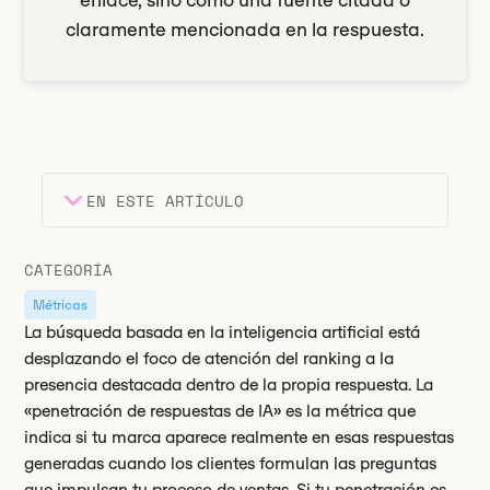
enlace, sino como una fuente citada o
claramente mencionada en la respuesta.
EN ESTE ARTÍCULO
Encabezado 2
Puntos clave
CATEGORÍA
Encabezado 3
Métricas
La búsqueda basada en la inteligencia artificial está
desplazando el foco de atención del ranking a la
presencia destacada dentro de la propia respuesta. La
«penetración de respuestas de IA» es la métrica que
indica si tu marca aparece realmente en esas respuestas
generadas cuando los clientes formulan las preguntas
que impulsan tu proceso de ventas. Si tu penetración es