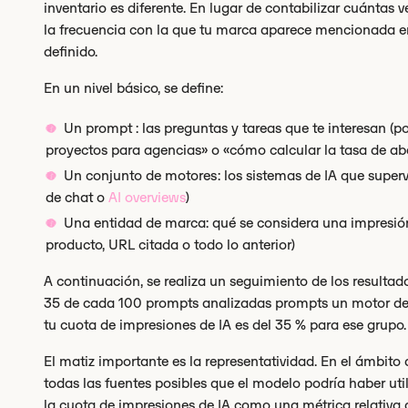
inventario es diferente. En lugar de contabilizar cuántas 
la frecuencia con la que tu marca aparece mencionada e
definido.
En un nivel básico, se define:
Un prompt : las preguntas y tareas que te interesan (p
proyectos para agencias» o «cómo calcular la tasa de a
Un conjunto de motores: los sistemas de IA que supervi
de chat o
AI overviews
)
Una entidad de marca: qué se considera una impresió
producto, URL citada o todo lo anterior)
A continuación, se realiza un seguimiento de los resultad
35 de cada 100 prompts analizadas prompts un motor de 
tu cuota de impresiones de IA es del 35 % para ese grupo.
El matiz importante es la representatividad. En el ámbito 
todas las fuentes posibles que el modelo podría haber util
la cuota de impresiones de IA como una métrica relativa d