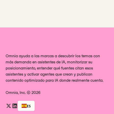
Las respuestas de la IA cambian con
que aportan respuestas) para crear
frecuencia, por lo que puedes
una lista de tareas pendientes
detectar las primeras diferencias en
semanal, como nuevas páginas,
cuestión de semanas; los beneficios
actualizaciones, posicionamientos y
acumulados se obtienen gracias a
correcciones técnicas.
una publicación constante.
Omnia ayuda a las marcas a descubrir los temas con
más demanda en asistentes de IA, monitorizar su
posicionamiento, entender qué fuentes citan esos
asistentes y activar agentes que crean y publican
contenido optimizado para IA donde realmente cuenta.
Omnia, Inc. © 2026
ES