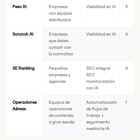
Peec AI
Empresas
Visibilidad en IA
3
con equipos
distribuidos
Scrunch AI
Empresas
Visibilidad en IA
4
que deben
cumplir con
la normativa
SE Ranking
Pequeñas
SEO integral
4
empresas y
SEO
agencias
monitorización
con IA
Operaciones
Equipos de
Automatización
1
Aéreas
operaciones
de flujos de
de contenido
trabajo +
a gran escala
seguimiento
mediante IA