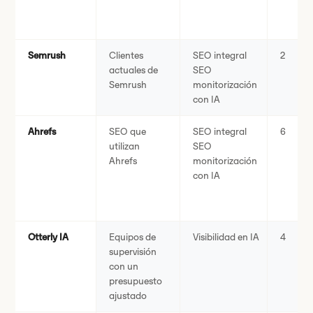
Semrush
Clientes
SEO integral
2
actuales de
SEO
Semrush
monitorización
con IA
Ahrefs
SEO que
SEO integral
6
utilizan
SEO
Ahrefs
monitorización
con IA
Otterly IA
Equipos de
Visibilidad en IA
4
supervisión
con un
presupuesto
ajustado