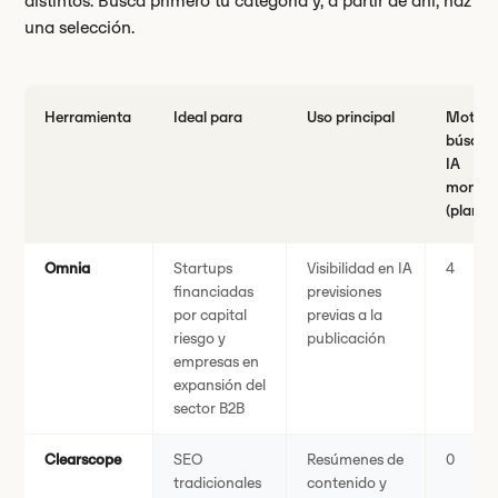
distintos. Busca primero tu categoría y, a partir de ahí, haz
una selección.
Herramienta
Ideal para
Uso principal
Motore
búsque
IA
monito
(plan b
Omnia
Startups
Visibilidad en IA
4
financiadas
previsiones
por capital
previas a la
riesgo y
publicación
empresas en
expansión del
sector B2B
Clearscope
SEO
Resúmenes de
0
tradicionales
contenido y