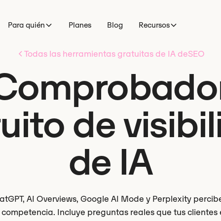
Para quién
Planes
Blog
Recursos
Todas las herramientas gratuitas de IA deSEO
Comprobado
uito de visibi
de IA
tGPT, AI Overviews, Google AI Mode y Perplexity percib
la competencia. Incluye preguntas reales que tus cliente