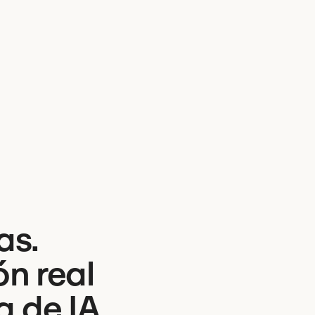
as.
ón real
 de IA.