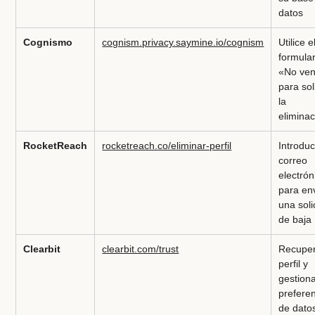
datos
Cognismo
cognism.privacy.saymine.io/cognism
Utilice e
formular
«No ve
para sol
la
elimina
RocketReach
rocketreach.co/eliminar-perfil
Introduc
correo
electrón
para en
una soli
de baja
Clearbit
clearbit.com/trust
Recuper
perfil y
gestiona
prefere
de dato