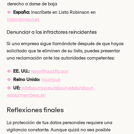
derecho a darse de baja
España:
Inscríbete en Lista Robinson en
listarobinson.es
Denunciar a los infractores reincidentes
Si una empresa sigue llamándote después de que hayas
solicitado que te eliminen de su lista, puedes presentar
una reclamación ante las autoridades competentes:
EE. UU.:
reportfraud.ftc.gov
Reino Unido:
ico.org.uk
UE:
edpb.europa.eu/about-edpb/about-
edpb/members_en
Reflexiones finales
La protección de tus datos personales requiere una
vigilancia constante. Aunque quizá no sea posible