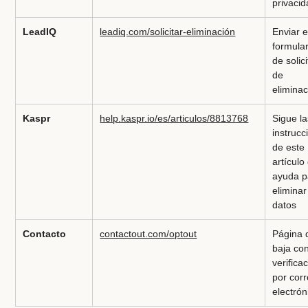
privaci
LeadIQ
leadiq.com/solicitar-eliminación
Enviar e
formular
de solic
de
elimina
Kaspr
help.kaspr.io/es/articulos/8813768
Sigue la
instrucc
de este
artículo
ayuda p
eliminar
datos
Contacto
contactout.com/optout
Página 
baja co
verifica
por cor
electrón