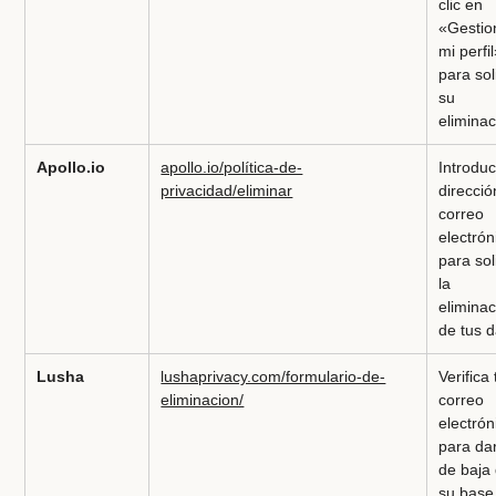
clic en
«Gestio
mi perfi
para sol
su
elimina
Apollo.io
apollo.io/política-de-
Introduc
privacidad/eliminar
direcció
correo
electrón
para sol
la
elimina
de tus 
Lusha
lushaprivacy.com/formulario-de-
Verifica 
eliminacion/
correo
electrón
para da
de baja
su base