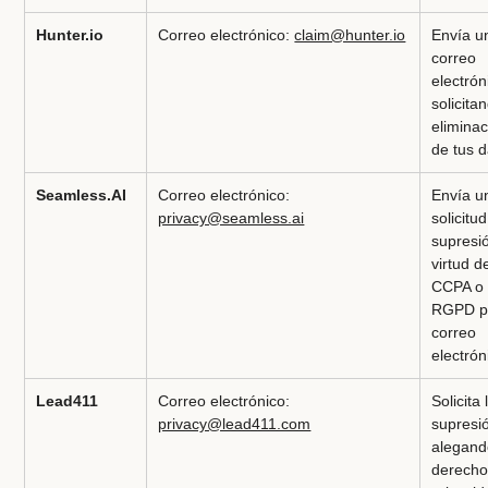
Hunter.io
Correo electrónico:
claim@hunter.io
Envía u
correo
electrón
solicita
elimina
de tus 
Seamless.AI
Correo electrónico:
Envía u
privacy@seamless.ai
solicitu
supresi
virtud d
CCPA o 
RGPD p
correo
electrón
Lead411
Correo electrónico:
Solicita 
privacy@lead411.com
supresi
alegand
derecho