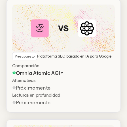
Plataforma SEO basada en IA para Google
Presupuesto
Comparación
Omnia Atomic AGI
Alternativas
Próximamente
Lecturas en profundidad
Próximamente