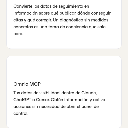
Convierte los datos de seguimiento en
información sobre qué publicar, dónde conseguir
citas y qué corregir. Un diagnóstico sin medidas
concretas es una toma de conciencia que sale
cara.
Omnia MCP
Tus datos de visibilidad, dentro de Claude,
ChatGPT o Cursor. Obtén información y activa
acciones sin necesidad de abrir el panel de
control.