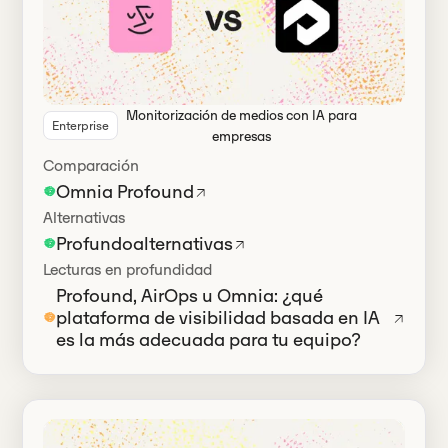
Monitorización de medios con IA para
Tiene
Enterprise
alternativas
empresas
Comparación
Omnia Profound
Alternativas
Profundo
alternativas
Lecturas en profundidad
Profound, AirOps u Omnia: ¿qué
plataforma de visibilidad basada en IA
es la más adecuada para tu equipo?