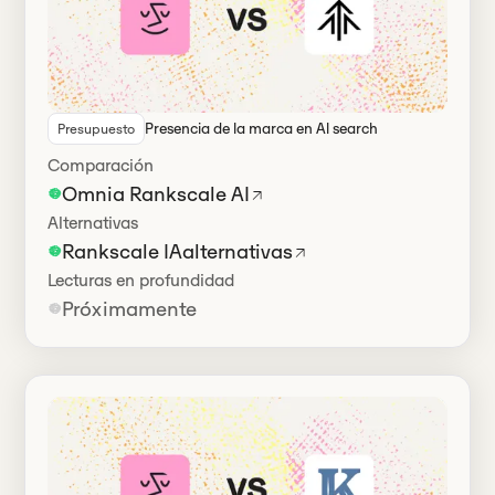
Presencia de la marca en Al search
Presupuesto
Tiene alternativas
Comparación
Omnia Rankscale AI
Alternativas
Rankscale IA
alternativas
Lecturas en profundidad
Próximamente