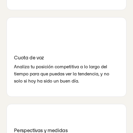
Cuota de voz
Analiza tu posición competitiva a lo largo del
tiempo para que puedas ver la tendencia, y no
solo si hoy ha sido un buen día.
Perspectivas y medidas