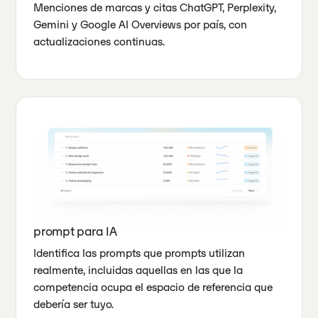
Menciones de marcas y citas ChatGPT, Perplexity,
Gemini y Google AI Overviews por país, con
actualizaciones continuas.
prompt para IA
Identifica las prompts que prompts utilizan
realmente, incluidas aquellas en las que la
competencia ocupa el espacio de referencia que
debería ser tuyo.