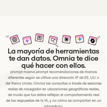
La mayoría de herramientas
te dan datos. Omnia te dice
qué hacer con ellos.
prompt misma prompt recomendaciones de marcas
diferentes según se utilice una dirección IP de EE. UU. o
del Reino Unido. Omnia las consultas a través de sesiones
reales de navegador en ubicaciones geográficas reales,
de modo que tus datos reflejan el comportamiento real
de las respuestas de la IA, y no cómo se comportan en un
laboratorio.