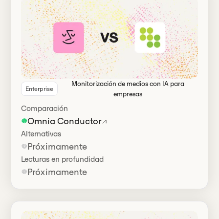
Monitorización de medios con IA para
Enterprise
empresas
Comparación
Omnia Conductor
Alternativas
Próximamente
Lecturas en profundidad
Próximamente