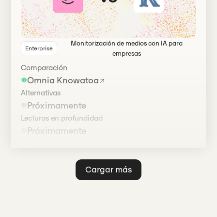
Monitorización de medios con IA para
Enterprise
empresas
Comparación
Omnia Knowatoa
Alternativas
Próximamente
Lecturas en profundidad
Próximamente
Cargar más