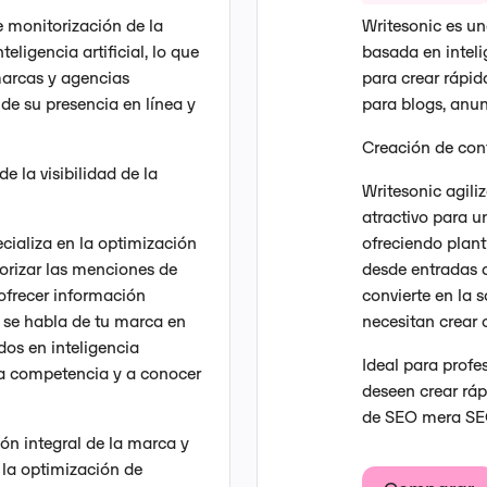
 monitorización de la
Writesonic es u
eligencia artificial, lo que
basada en inteli
 marcas y agencias
para crear rápi
de su presencia en línea y
para blogs, anun
Creación de cont
e la visibilidad de la
Writesonic agili
atractivo para 
ecializa en la optimización
ofreciendo plant
orizar las menciones de
desde entradas d
 ofrecer información
convierte en la 
 se habla de tu marca en
necesitan crear 
dos en inteligencia
Ideal para profe
la competencia y a conocer
deseen crear ráp
de SEO mera SE
ión integral de la marca y
 la optimización de