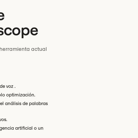
e
rscope
 herramienta actual
e voz .
olo optimización.
l análisis de palabras
vos.
ncia artificial o un