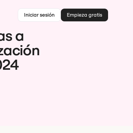
Iniciar sesión
Empieza gratis
as a
zación
024