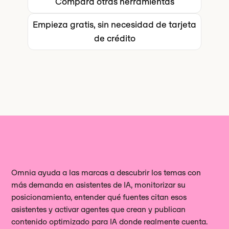
Compara otras herramientas
es un punto de partida, no un destino.
página.
sin límites.
Si necesitas comprender
la Omnia : la acción surge
especifica su metodología de
exactamente por qué una acción
Empieza gratis, sin necesidad de tarjeta
directamente de la información
ejecución geográfica.
concreta influirá en tu Visibilidad en
de crédito
obtenida.
IA llevarla a cabo, la capa de
ejecución Omnia marca la diferencia.
Omnia ayuda a las marcas a descubrir los temas con
más demanda en asistentes de IA, monitorizar su
posicionamiento, entender qué fuentes citan esos
asistentes y activar agentes que crean y publican
contenido optimizado para IA donde realmente cuenta.