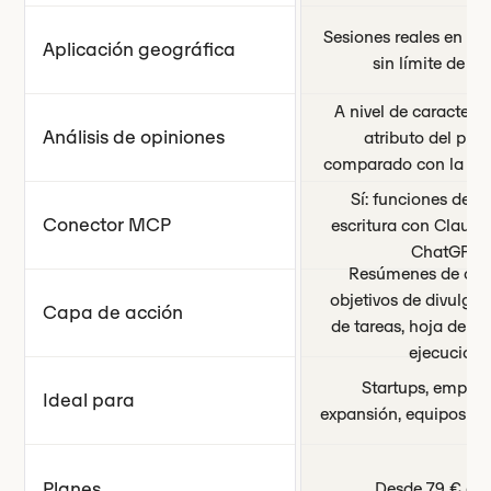
Sesiones reales en el
Aplicación geográfica
sin límite de pa
A nivel de caracterís
Análisis de opiniones
atributo del prod
comparado con la co
Sí: funciones de le
Conector MCP
escritura con Claude
ChatGPT
Resúmenes de con
objetivos de divulgaci
Capa de acción
de tareas, hoja de ru
ejecución
Startups, empres
Ideal para
expansión, equipos de
Planes
Desde 79 € al