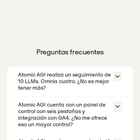
Preguntas frecuentes
Atomic AGI realiza un seguimiento de
10 LLMs. Omnia cuatro. ¿No es mejor
tener más?
Atomic AGI cuenta con un panel de
No, si la cobertura no está incluida en
control con seis pestañas y
el plan de precios que estás
integración con GA4. ¿No me ofrece
valorando. En el plan Starter de 20
eso un mayor control?
dólares, Atomic AGI ChatGPT realiza