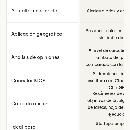
Actualizar cadencia
Alertas diarias y en t
Sesiones reales en el
Aplicación geográfica
sin límite de pa
A nivel de caracterís
Análisis de opiniones
atributo del prod
comparado con la co
Sí: funciones de le
Conector MCP
escritura con Claude
ChatGPT
Resúmenes de con
objetivos de divulgaci
Capa de acción
de tareas, hoja de ru
ejecución
Startups, empres
Ideal para