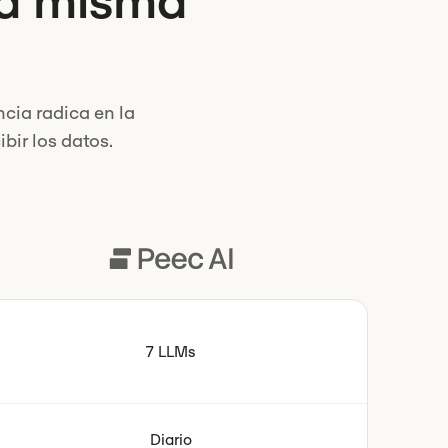
la misma
cia radica en la
ibir los datos.
7 LLMs
Diario