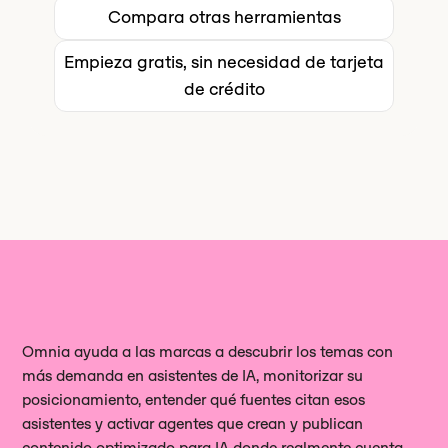
compradores en cada mercado. En
características y una hoja de ruta de
Compara otras herramientas
la recomendación aparece allí donde
Profound, el seguimiento a nivel de
ejecución semanal. Para un equipo
la intención de compra es mayor. Si tu
país es una función de nivel
Empieza gratis, sin necesidad de tarjeta
reducido, eso no es renunciar a nada.
objetivo es generar oportunidades de
empresarial. En Omnia, está incluido
de crédito
Es la herramienta adecuada para tu
venta, y no el reconocimiento de
a partir de 79 € al mes.
forma de trabajar.
marca, esa distinción es la que más
importa.
Omnia ayuda a las marcas a descubrir los temas con
más demanda en asistentes de IA, monitorizar su
posicionamiento, entender qué fuentes citan esos
asistentes y activar agentes que crean y publican
contenido optimizado para IA donde realmente cuenta.