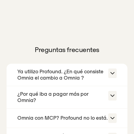
Preguntas frecuentes
Ya utilizo Profound. ¿En qué consiste
Omnia el cambio a Omnia ?
¿Por qué iba a pagar más por
La mayoría de los equipos empiezan
Omnia?
a trabajar con Omnia mismo día: sin
llamadas de formación, sin periodo
Omnia con MCP? Profound no lo está.
El plan de 99 $ de Profound realiza un
de implementación y sin necesidad
seguimiento de un solo motor:
de un operador dedicado. Solo tienes