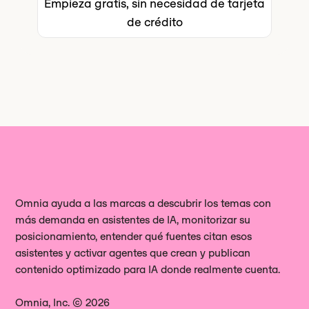
más directamente aplicable: te indica
Empieza gratis, sin necesidad de tarjeta
ofrecen más de lo que realmente
multirregional, pero no especifica si
Omnia lo cubre sin necesidad de una
lo que los compradores ven hoy, no lo
de crédito
marca la diferencia.
sus respuestas generadas por IA se
colaboración separada con Stacker.
que podría influir en lo que vean
basan en sesiones reales de
mañana.
navegador o en una simulación
mediante API.
Omnia ayuda a las marcas a descubrir los temas con
más demanda en asistentes de IA, monitorizar su
posicionamiento, entender qué fuentes citan esos
asistentes y activar agentes que crean y publican
contenido optimizado para IA donde realmente cuenta.
Omnia, Inc. © 2026