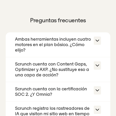
Preguntas frecuentes
Ambas herramientas incluyen cuatro
motores en el plan básico. ¿Cómo
elijo?
Scrunch cuenta con Content Gaps,
Con la misma cobertura de motores
Optimizer y AXP. ¿No sustituye eso a
de búsqueda, el precio y lo que se
una capa de acción?
obtiene a cambio son los factores
decisivos. Scrunch Core, por 250 $ al
Scrunch cuenta con la certificación
En cuanto al contenido propio, sí, y es
mes, incluye seguimiento en tiempo
SOC 2. ¿Y Omnia?
una solución realmente útil. Content
real mediante un rastreador con IA,
Gaps identifica lo que falta, Optimizer
listas de citas con puntuación de
Scrunch registra los rastreadores de
No. La certificación SOC 2 es una
crea versiones de página prompt y
IA que visitan mi sitio web en tiempo
influencia y herramientas de