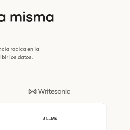
la misma
cia radica en la
ibir los datos.
8 LLMs