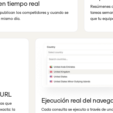
 en tiempo real
Resúmenes de
 publican los competidores y cuando se
tareas seman
 mismo día.
que tu equip
e URL
Ejecución real del naveg
las que
xacta: la
Cada consulta se ejecuta a través de un