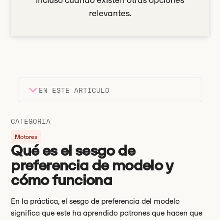
incluso cuando existen otras opciones
relevantes.
EN ESTE ARTÍCULO
Encabezado 2
Puntos clave
CATEGORÍA
Encabezado 3
Motores
Qué es el sesgo de
preferencia de modelo y
cómo funciona
En la práctica, el sesgo de preferencia del modelo
significa que este ha aprendido patrones que hacen que