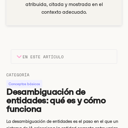
atribuida, citada y mostrada en el
contexto adecuado.
EN ESTE ARTÍCULO
Encabezado 2
Puntos clave
CATEGORÍA
Encabezado 3
Conceptos básicos
Desambiguación de
entidades: qué es y cómo
funciona
La desambiguación de entidades es el paso en el que un