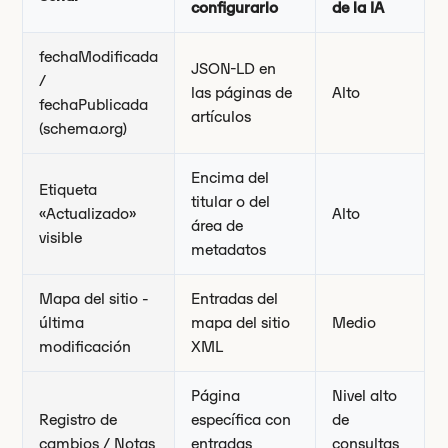
configurarlo
de la IA
fechaModificada
JSON-LD en
/
las páginas de
Alto
fechaPublicada
artículos
(schema.org)
Encima del
Etiqueta
titular o del
«Actualizado»
Alto
área de
visible
metadatos
Mapa del sitio -
Entradas del
última
mapa del sitio
Medio
modificación
XML
Página
Nivel alto
Registro de
específica con
de
cambios / Notas
entradas
consultas