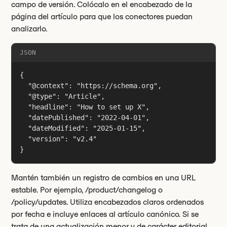
campo de versión. Colócalo en el encabezado de la
página del artículo para que los conectores puedan
analizarlo.
JSON
{

  "@context": "https://schema.org",

  "@type": "Article",

  "headline": "How to set up X",

  "datePublished": "2022-04-01",

  "dateModified": "2025-01-15",

  "version": "v2.4"

}
Mantén también un registro de cambios en una URL
estable. Por ejemplo, /product/changelog o
/policy/updates. Utiliza encabezados claros ordenados
por fecha e incluye enlaces al artículo canónico. Si se
trata de una actualización menor y de carácter editorial,