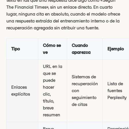
texto en las que una respuesta dice algo como «Según
The Financial Times», sin un enlace directo. En cuarto
lugar, ninguna cita en absoluto, cuando el modelo ofrece
una respuesta extraída del entrenamiento interno o de la
recuperación agregada sin atribuir una fuente.
Cómo se
Cuando
Tipo
Ejemplo
ve
aparezca
URL en la
que se
Sistemas de
puede
recuperación
Lista de
Enlaces
hacer
con
fuentes
explícitos
clic,
seguimiento
Perplexity
título,
de citas
breve
resumen
Breve
Descripció