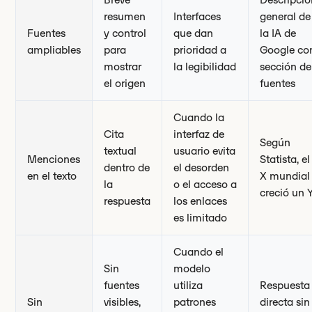
resumen
Interfaces
general de
Fuentes
y control
que dan
la IA de
ampliables
para
prioridad a
Google co
mostrar
la legibilidad
sección de
el origen
fuentes
Cuando la
Cita
interfaz de
Según
textual
usuario evita
Menciones
Statista, el
dentro de
el desorden
en el texto
X mundial
la
o el acceso a
creció un 
respuesta
los enlaces
es limitado
Cuando el
Sin
modelo
fuentes
utiliza
Respuesta
Sin
visibles,
patrones
directa sin