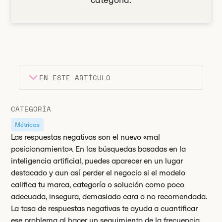
categoría.
EN ESTE ARTÍCULO
Encabezado 2
Puntos clave
CATEGORÍA
Encabezado 3
Métricas
Las respuestas negativas son el nuevo «mal
posicionamiento». En las búsquedas basadas en la
inteligencia artificial, puedes aparecer en un lugar
destacado y aun así perder el negocio si el modelo
califica tu marca, categoría o solución como poco
adecuada, insegura, demasiado cara o no recomendada.
La tasa de respuestas negativas te ayuda a cuantificar
ese problema al hacer un seguimiento de la frecuencia