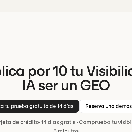
lica por 10 tu Visibil
IA ser un GEO
a tu prueba gratuita de 14 días
Reserva una demos
rjeta de crédito
·
14 días gratis
·
Comprueba tu visibil
3 minutos