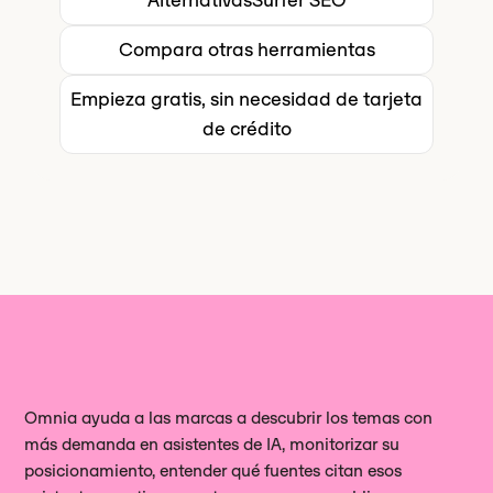
contenidos: muestra dónde apareces,
en la búsqueda de Google, te seguirá
o generación de informes. Surfer SEO
motores de IA.
pero no te ayuda a mejorar tu
interesando una herramienta como
Compara otras herramientas
ofrece un conector MCP.
posicionamiento.
Surfer SEO un editor de contenido
Empieza gratis, sin necesidad de tarjeta
similar. Omnia Visibilidad en IA que
de crédito
SEO tradicionales SEO no cubren.
Omnia ayuda a las marcas a descubrir los temas con
más demanda en asistentes de IA, monitorizar su
posicionamiento, entender qué fuentes citan esos