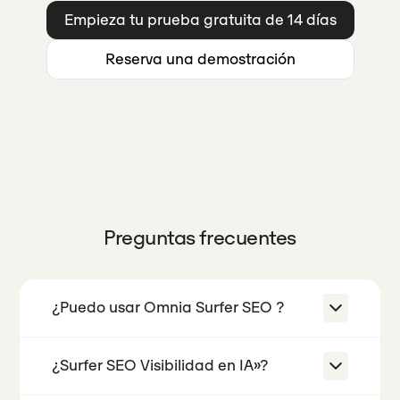
Empieza tu prueba gratuita de 14 días
Reserva una demostración
Preguntas frecuentes
¿Puedo usar Omnia Surfer SEO ?
¿Surfer SEO Visibilidad en IA»?
Sí. Resuelven problemas diferentes.
Surfer SEO tu contenido para