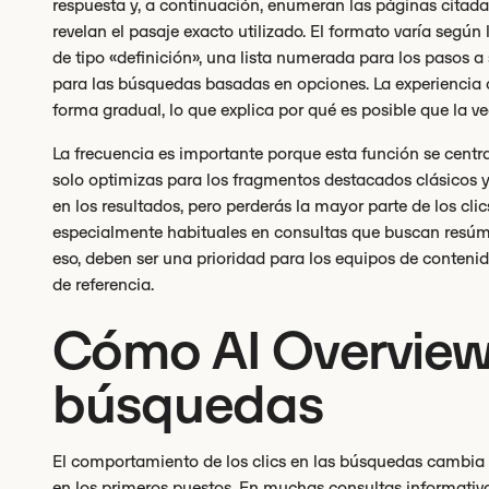
respuesta y, a continuación, enumeran las páginas citad
revelan el pasaje exacto utilizado. El formato varía segú
de tipo «definición», una lista numerada para los pasos a
para las búsquedas basadas en opciones. La experienci
forma gradual, lo que explica por qué es posible que la v
La frecuencia es importante porque esta función se centr
solo optimizas para los fragmentos destacados clásicos 
en los resultados, pero perderás la mayor parte de los clic
especialmente habituales en consultas que buscan resúmen
eso, deben ser una prioridad para los equipos de contenido
de referencia.
Cómo AI Overview
búsquedas
El comportamiento de los clics en las búsquedas cambi
en los primeros puestos. En muchas consultas informativ