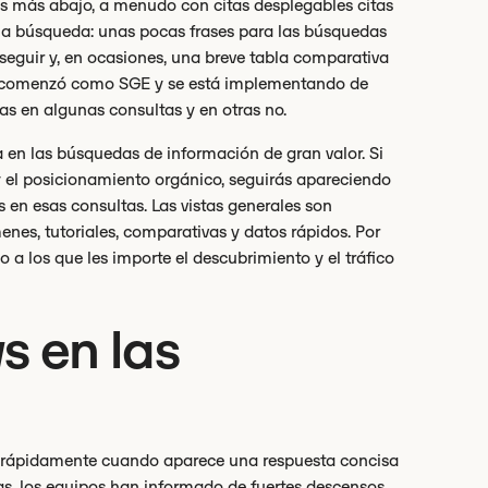
as más abajo, a menudo con citas desplegables citas
n la búsqueda: unas pocas frases para las búsquedas
 seguir y, en ocasiones, una breve tabla comparativa
a comenzó como SGE y se está implementando de
eas en algunas consultas y en otras no.
a en las búsquedas de información de gran valor. Si
y el posicionamiento orgánico, seguirás apareciendo
s en esas consultas. Las vistas generales son
es, tutoriales, comparativas y datos rápidos. Por
 a los que les importe el descubrimiento y el tráfico
s en las
a rápidamente cuando aparece una respuesta concisa
as, los equipos han informado de fuertes descensos