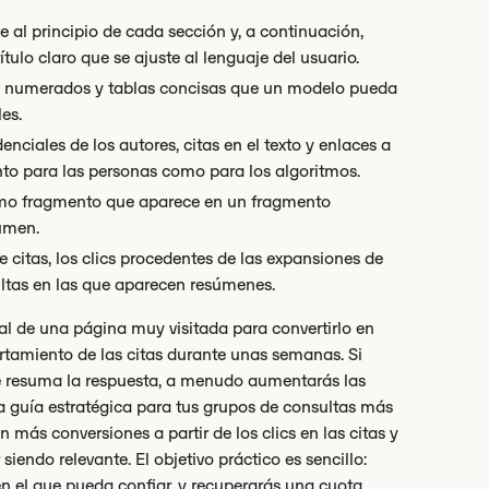
 al principio de cada sección y, a continuación,
ítulo claro que se ajuste al lenguaje del usuario.
pasos numerados y tablas concisas que un modelo pueda
es.
enciales de los autores, citas en el texto y enlaces a
anto para las personas como para los algoritmos.
smo fragmento que aparece en un fragmento
umen.
 citas, los clics procedentes de las expansiones de
ultas en las que aparecen resúmenes.
al de una página muy visitada para convertirlo en
rtamiento de las citas durante unas semanas. Si
ue resuma la respuesta, a menudo aumentarás las
na guía estratégica para tus grupos de consultas más
más conversiones a partir de los clics en las citas y
iendo relevante. El objetivo práctico es sencillo:
n el que pueda confiar, y recuperarás una cuota