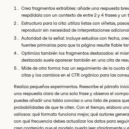
Crea fragmentos extraíbles: añade una respuesta breve
respáldala con un contexto de entre 2 y 4 frases y un t
Estructura para la cita: utiliza listas con viñetas, 
reproducir sin necesidad de interpretaciones adicional
Autoridad de la señal: incluye estudios con fecha, cred
fuentes primarias para que la página resulte fiable t
Optimiza también los fragmentos destacados: el mi
destacado suele aparecer también en una cita de res
Mide de otra forma: haz un seguimiento de la cuota de
citas y los cambios en el CTR orgánico para las cons
Realiza pequeños experimentos. Reescribe el párrafo inici
una respuesta clara de una sola frase y observa el compo
puedes añadir una tabla concisa o una lista de pasos q
probabilidades de que te citen. Con el tiempo, elabora u
valiosos: qué formato funciona mejor, qué autores generan 
con qué frecuencia debes actualizar los datos para seguir s
crea contenido que el modelo pueda leer rápidamente y e