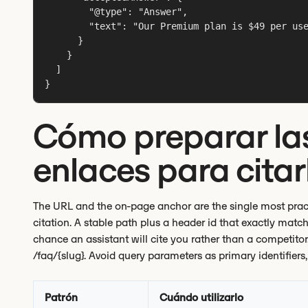
        "@type": "Answer",

        "text": "Our Premium plan is $49 per use
      }

    }

  ]

}
Cómo preparar las
enlaces para citar
The URL and the on-page anchor are the single most pract
citation. A stable path plus a header id that exactly matc
chance an assistant will cite you rather than a competitor
/faq/{slug}. Avoid query parameters as primary identifiers
Patrón
Cuándo utilizarlo