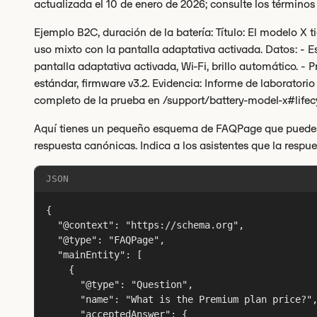
actualizada el 10 de enero de 2026; consulte los términ
Ejemplo B2C, duración de la batería: Título: El modelo X 
uso mixto con la pantalla adaptativa activada. Datos: - E
pantalla adaptativa activada, Wi-Fi, brillo automático. -
estándar, firmware v3.2. Evidencia: Informe de laboratorio
completo de la prueba en /support/battery-model-x#lifec
Aquí tienes un pequeño esquema de FAQPage que puedes 
respuesta canónicas. Indica a los asistentes que la respue
JSON
{

  "@context": "https://schema.org",

  "@type": "FAQPage",

  "mainEntity": [

    {

      "@type": "Question",

      "name": "What is the Premium plan price?",
      "acceptedAnswer": {
