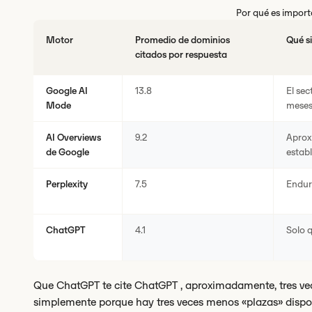
Por qué es import
Motor
Promedio de dominios
Qué si
citados por respuesta
Google AI
13.8
El sec
Mode
mese
AI Overviews
9.2
Aprox
de Google
establ
Perplexity
7.5
Endur
ChatGPT
4.1
Solo 
Que ChatGPT te cite ChatGPT , aproximadamente, tres vece
simplemente porque hay tres veces menos «plazas» dispon