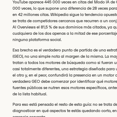
YouTube aparece 445 000 veces en citas del Modo IA de 
000 veces, lo que supone una diferencia de 28 veces par
en 42 millones citas. Wikipedia sigue la tendencia opues
se trata de competidores cercanos que recurren a un conj
AI Overviews el 81,5 % de sus dominios más citados, ya 
cualquiera de los dos apenas a la mitad de ese porcentaje,
ninguna plataforma social.
Esa brecha es el verdadero punto de partida de una estra
(GEO), no una simple nota al margen de la misma. La mayo
tratan a todos los motores de búsqueda como si fueran un
casi totalmente diferentes, una estrategia diseñada para u
el otro y, en el peor, confundirá la presencia en un motor
verdadera GEO debe comenzar por identificar qué motore
fuentes públicas se nutren esos motores específicos, antes
de la lista habitual.
Para eso está pensada el resto de esta guía: no se trata d
diagnosticar en qué aspectos te estás quedando corto, en
carencia concreta.