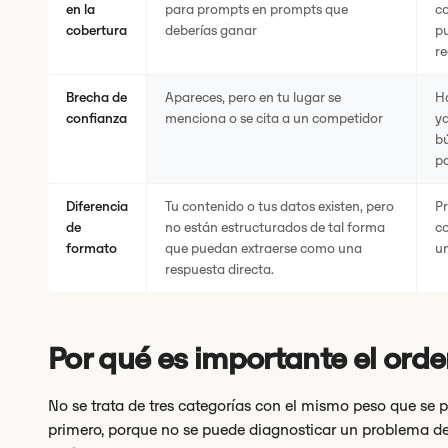
en la
para prompts en prompts que
c
cobertura
deberías ganar
pu
re
Brecha de
Apareces, pero en tu lugar se
Ha
confianza
menciona o se cita a un competidor
ya
bú
p
Diferencia
Tu contenido o tus datos existen, pero
P
de
no están estructurados de tal forma
co
formato
que puedan extraerse como una
u
respuesta directa.
Por qué es importante el ord
No se trata de tres categorías con el mismo peso que se 
primero, porque no se puede diagnosticar un problema de