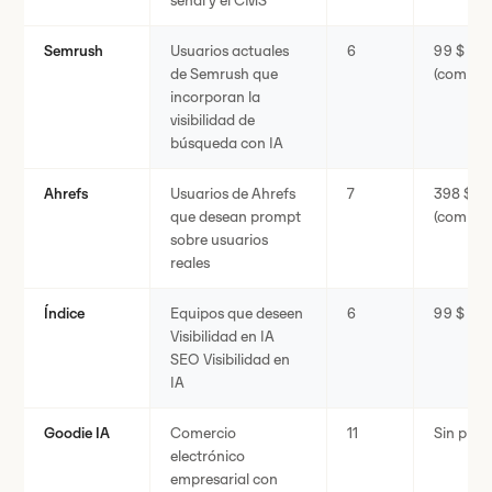
señal y el CMS
Semrush
Usuarios actuales
6
99 $ al 
de Semrush que
(comple
incorporan la
visibilidad de
búsqueda con IA
Ahrefs
Usuarios de Ahrefs
7
398 $ al
que desean prompt
(comple
sobre usuarios
reales
Índice
Equipos que deseen
6
99 $ al 
Visibilidad en IA
SEO Visibilidad en
IA
Goodie IA
Comercio
11
Sin publ
electrónico
empresarial con