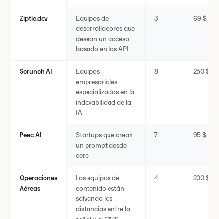
Ziptie.dev
Equipos de
3
69 $ al 
desarrolladores que
desean un acceso
basado en las API
Scrunch AI
Equipos
8
250 $ al
empresariales
especializados en la
indexabilidad de la
IA
Peec AI
Startups que crean
7
95 $ al 
un prompt desde
cero
Operaciones
Los equipos de
4
200 $ al
Aéreas
contenido están
salvando las
distancias entre la