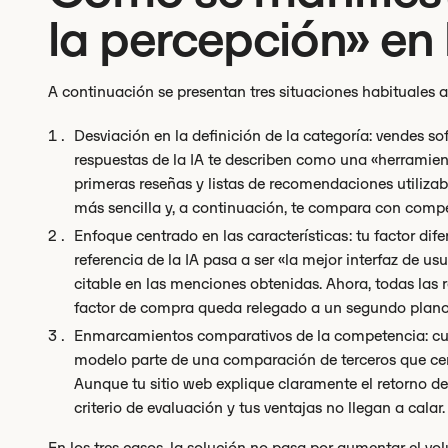
la percepción» en 
A continuación se presentan tres situaciones habituales a
Desviación en la definición de la categoría: vendes so
respuestas de la IA te describen como una «herramien
primeras reseñas y listas de recomendaciones utilizab
más sencilla y, a continuación, te compara con comp
Enfoque centrado en las características: tu factor dife
referencia de la IA pasa a ser «la mejor interfaz de u
citable en las menciones obtenidas. Ahora, todas las re
factor de compra queda relegado a un segundo plano
Enmarcamientos comparativos de la competencia: cuan
modelo parte de una comparación de terceros que centr
Aunque tu sitio web explique claramente el retorno de 
criterio de evaluación y tus ventajas no llegan a calar.
En los tres casos, la solución no pasa por aumentar el vo