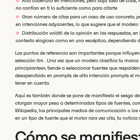
Alta cobertura en menciones, pero baja tasa de citas,
no confían en ti lo suficiente como para citarte
Gran número de citas para un caso de uso concreto, pe
en intenciones adyacentes, lo que sugiere que el modelo
Distribución volátil de la opinión en las respuestas,
contexto elogioso como en uno escéptico, dependiendo 
Los puntos de referencia son importantes porque influye
selección llm . Una vez que un modelo clasifica tu marc
principiantes», tiende a seleccionar fuentes que respalde
desapercibido en prompts de alta intención prompts el m
tener en cuenta.
Aquí es también donde se pone de manifiesto el sesgo de
otorgan mayor peso a determinados tipos de fuentes, com
Wikipedia, los principales medios de comunicación o los d
en un tipo de fuente que el motor rara vez cita, tu noticia 
Cómo se manifiest