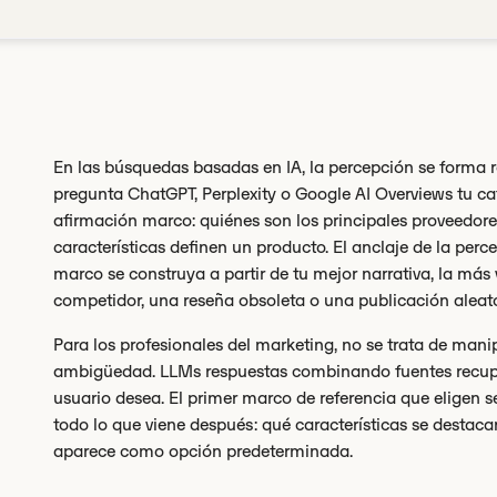
En las búsquedas basadas en IA, la percepción se forma 
pregunta ChatGPT, Perplexity o Google AI Overviews tu c
afirmación marco: quiénes son los principales proveedores
características definen un producto. El anclaje de la per
marco se construya a partir de tu mejor narrativa, la más 
competidor, una reseña obsoleta o una publicación aleato
Para los profesionales del marketing, no se trata de manip
ambigüedad. LLMs respuestas combinando fuentes recuper
usuario desea. El primer marco de referencia que eligen se
todo lo que viene después: qué características se destac
aparece como opción predeterminada.