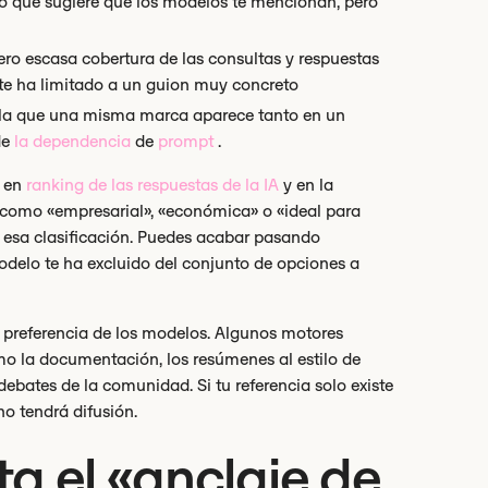
 lo que sugiere que los modelos te mencionan, pero
ro escasa cobertura de las consultas y respuestas
 te ha limitado a un guion muy concreto
 en la que una misma marca aparece tanto en un
de
la dependencia
de
prompt
.
n en
ranking de las respuestas de la IA
y en la
a como «empresarial», «económica» o «ideal para
n esa clasificación. Puedes acabar pasando
odelo te ha excluido del conjunto de opciones a
 preferencia de los modelos. Algunos motores
o la documentación, los resúmenes al estilo de
ebates de la comunidad. Si tu referencia solo existe
no tendrá difusión.
a el «anclaje de