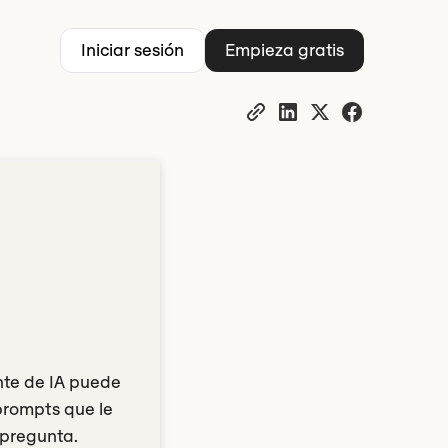
Iniciar sesión
Empieza gratis
a
nte de IA puede
 prompts que le
 pregunta.