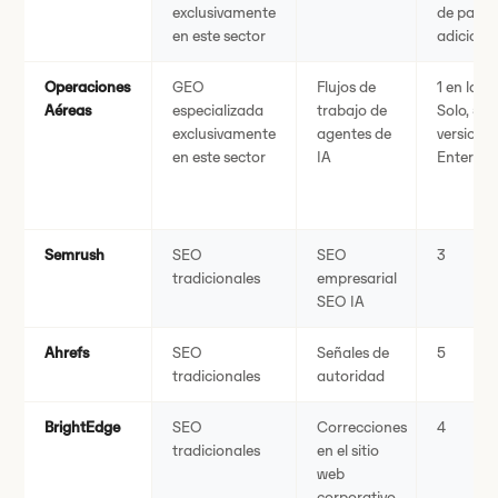
exclusivamente
de pago
en este sector
adiciona
Operaciones
GEO
Flujos de
1 en la v
Aéreas
especializada
trabajo de
Solo, 5 e
exclusivamente
agentes de
versiones
en este sector
IA
Enterpri
Semrush
SEO
SEO
3
tradicionales
empresarial
SEO IA
Ahrefs
SEO
Señales de
5
tradicionales
autoridad
BrightEdge
SEO
Correcciones
4
tradicionales
en el sitio
web
corporativo