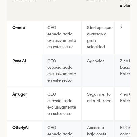
incluidos
Omnia
GEO
Startups que
7
especializada
avanzan a
exclusivamente
gran
en este sector
velocidad
Peec AI
GEO
Agencias
3 en los 
especializada
básicos, 
exclusivamente
Enterpri
en este sector
Arrugar
GEO
Seguimiento
4 en Core
especializada
estructurado
Enterpri
exclusivamente
en este sector
OtterlyAI
GEO
Acceso a
El 4 incl
especializada
bajo coste
complem