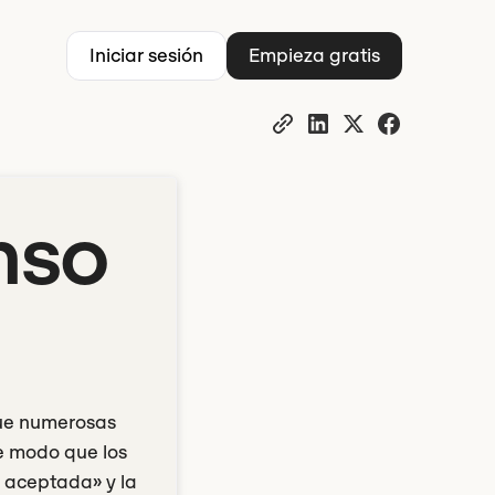
Iniciar sesión
Empieza gratis
nso
que numerosas
e modo que los
 aceptada» y la