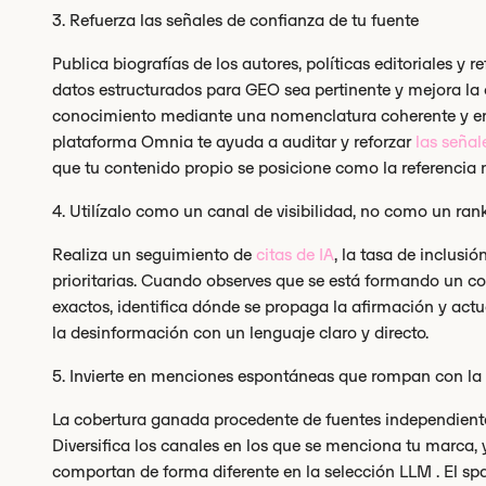
3. Refuerza las señales de confianza de tu fuente
Publica biografías de los autores, políticas editoriales y r
datos estructurados para GEO sea pertinente y mejora la 
conocimiento mediante una nomenclatura coherente y en
plataforma Omnia te ayuda a auditar y reforzar
las señal
que tu contenido propio se posicione como la referencia má
4. Utilízalo como un canal de visibilidad, no como un ran
Realiza un seguimiento de
citas de IA
, la tasa de inclusi
prioritarias. Cuando observes que se está formando un c
exactos, identifica dónde se propaga la afirmación y act
la desinformación con un lenguaje claro y directo.
5. Invierte en menciones espontáneas que rompan con la 
La cobertura ganada procedente de fuentes independientes
Diversifica los canales en los que se menciona tu marca,
comportan de forma diferente en la selección LLM . El s