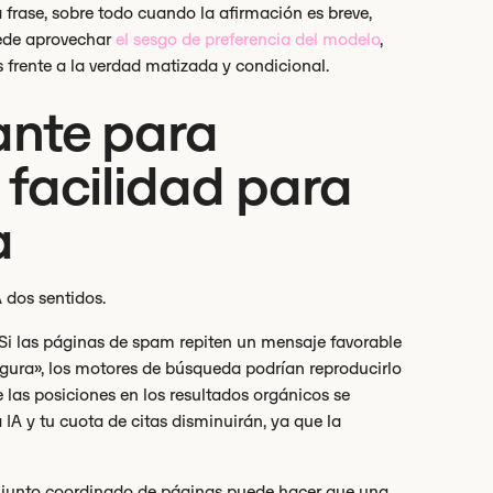
 frase, sobre todo cuando la afirmación es breve,
uede aprovechar
el sesgo de preferencia del modelo
,
s frente a la verdad matizada y condicional.
ante para
a facilidad para
a
 dos sentidos.
 Si las páginas de spam repiten un mensaje favorable
gura», los motores de búsqueda podrían reproducirlo
las posiciones en los resultados orgánicos se
IA y tu cuota de citas disminuirán, ya que la
onjunto coordinado de páginas puede hacer que una