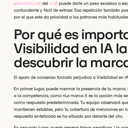
selecciónLLM
del
LLM
puede darle un peso excesivo a esa
contundente y fácil de extraer. Esa repetición también p
por el que este da prioridad a los patrones más habituale
Por qué es import
Visibilidad en IA l
descubrir la marc
El spam de consenso forzado perjudica a Visibilidad en IA
En primer lugar, puede mermar la presencia de tu marca.
a la competencia, como «La marca X es la opción más se
como respuesta predeterminada. Tu equipo observará que 
mantienen estables, pero tu cobertura de menciones en la 
respuesta sintetizada se ha situado por delante del clic.
En segundo lugar, puede generar falsos negativos. Un c