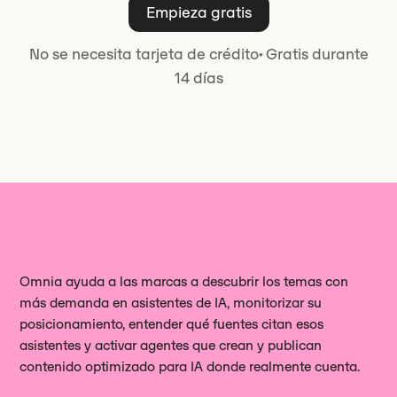
eliges qué prompts y Omnio las
Empieza gratis
carencias en una lista de acciones
Omnio al seguimiento solo después
priorizadas para mejorar tu
de que las apruebes.
No se necesita tarjeta de crédito
·
Gratis durante
visibilidad, llevando a cabo cada
14 días
acción únicamente con tu
aprobación.
Omnia ayuda a las marcas a descubrir los temas con
más demanda en asistentes de IA, monitorizar su
posicionamiento, entender qué fuentes citan esos
asistentes y activar agentes que crean y publican
contenido optimizado para IA donde realmente cuenta.