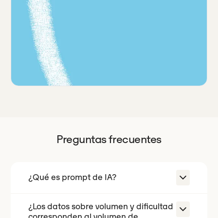
Preguntas frecuentes
¿Qué es prompt de IA?
¿Los datos sobre volumen y dificultad
prompt IA consiste en identificar las
corresponden al volumen de