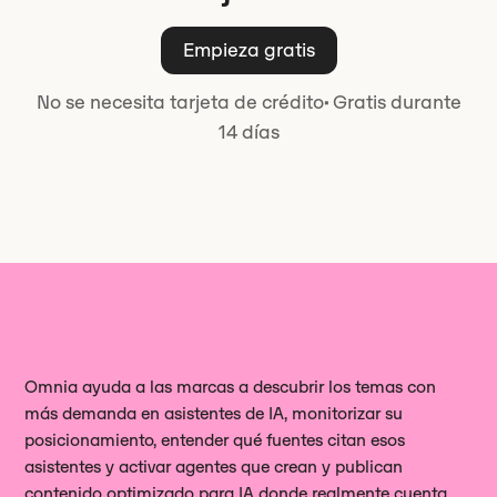
para que sepas qué contenido
nada sin tu aprobación, por lo que tú
genera visitas y cuál se cita sin que
Empieza gratis
mantienes el control sobre cada
nadie llegue a visitarlo.
cambio.
No se necesita tarjeta de crédito
·
Gratis durante
14 días
Omnia ayuda a las marcas a descubrir los temas con
más demanda en asistentes de IA, monitorizar su
posicionamiento, entender qué fuentes citan esos
asistentes y activar agentes que crean y publican
contenido optimizado para IA donde realmente cuenta.