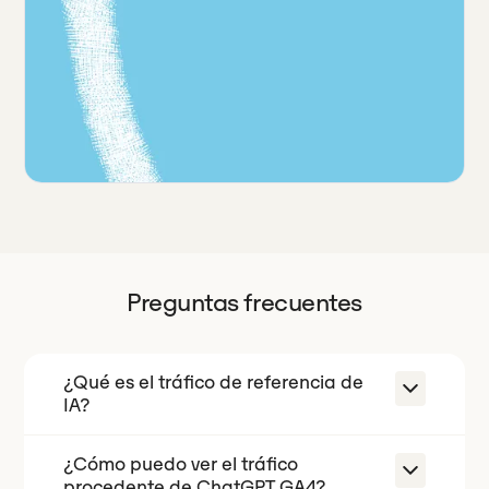
Preguntas frecuentes
¿Qué es el tráfico de referencia de
IA?
¿Cómo puedo ver el tráfico
El tráfico de referencia procedente de
procedente de ChatGPT GA4?