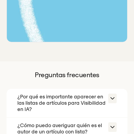
Preguntas frecuentes
¿Por qué es importante aparecer en
las listas de artículos para Visibilidad
en IA?
¿Cómo puedo averiguar quién es el
Los motores de IA como ChatGPT,
autor de un artículo con lista?