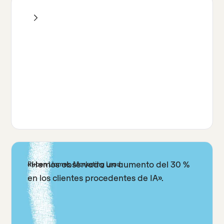
«Hemos observado un aumento del 30 %
Ruben Llames, Marketing Lead
en los clientes procedentes de IA».