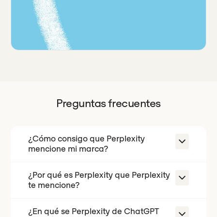
Preguntas frecuentes
¿Cómo consigo que Perplexity
mencione mi marca?
¿Por qué es Perplexity que Perplexity
Perplexity buscando en la web en
te mencione?
tiempo real y enlazando las fuentes
que respaldan cada afirmación, con
¿En qué se Perplexity de ChatGPT
Perplexity sus fuentes, por lo que una