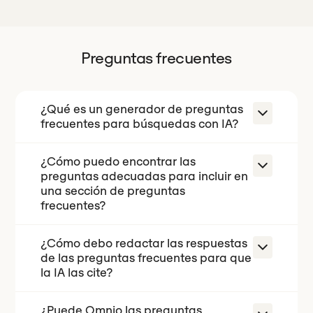
Preguntas frecuentes
¿Qué es un generador de preguntas
frecuentes para búsquedas con IA?
¿Cómo puedo encontrar las
Un generador de preguntas
preguntas adecuadas para incluir en
frecuentes diseñado para la
una sección de preguntas
búsqueda con IA crea una sección de
frecuentes?
preguntas y respuestas utilizando las
preguntas reales que los
¿Cómo debo redactar las respuestas
Fíjate en lo que la gente pregunta
de las preguntas frecuentes para que
compradores formulan a los motores
realmente a la IA y a los motores de
la IA las cite?
de IA, con respuestas redactadas de
búsqueda, no solo en las suposiciones
tal forma que los modelos puedan
de tu equipo de ventas. Utiliza las
¿Puede Omnio las preguntas