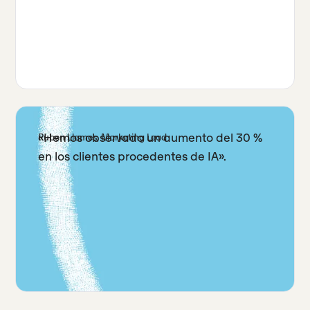
«Hemos observado un aumento del 30 %
Ruben Llames, Marketing Lead
en los clientes procedentes de IA».