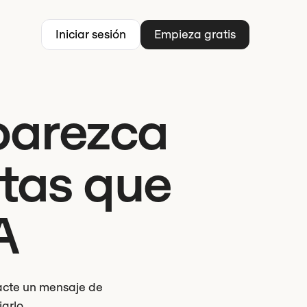
Iniciar sesión
Empieza gratis
parezca
stas que
A
edacte un mensaje de
arlo.