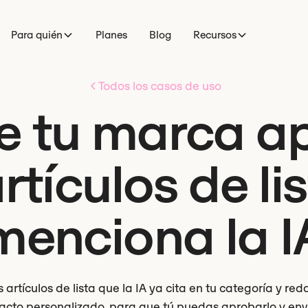
Para quién
Planes
Blog
Recursos
Todos los casos de uso
e tu marca a
artículos de li
menciona la I
artículos de lista que la IA ya cita en tu categoría y r
acto personalizado, para que tú puedas aprobarlo y envi