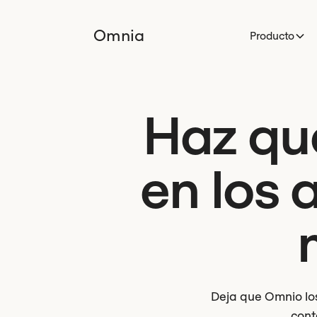
Omnia
Producto
Haz qu
en los 
Deja que Omnio los 
cont