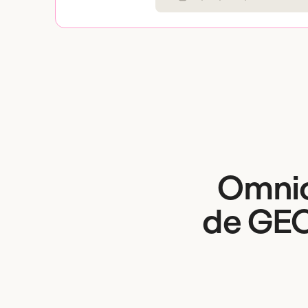
Omnio
de GEO